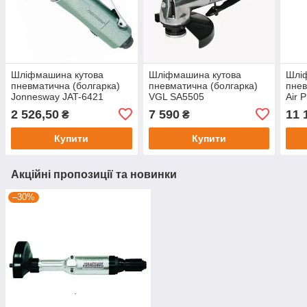
Шліфмашина кутова
Шліфмашина кутова
Шлі
пневматична (болгарка)
пневматична (болгарка)
пнев
Jonnesway JAT-6421
VGL SA5505
Air 
2 526,50
7 590
11 
₴
₴
Купити
Купити
Акційні пропозиції та новинки
–30%