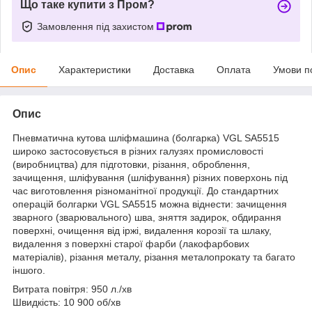
Що таке купити з Пром?
Замовлення під захистом
Опис
Характеристики
Доставка
Оплата
Умови п
Опис
Пневматична кутова шліфмашина (болгарка) VGL SA5515
широко застосовується в різних галузях промисловості
(виробництва) для підготовки, різання, оброблення,
зачищення, шліфування (шліфування) різних поверхонь під
час виготовлення різноманітної продукції. До стандартних
операцій болгарки VGL SA5515 можна віднести: зачищення
зварного (зварювального) шва, зняття задирок, обдирання
поверхні, очищення від іржі, видалення корозії та шлаку,
видалення з поверхні старої фарби (лакофарбових
матеріалів), різання металу, різання металопрокату та багато
іншого.
Витрата повітря: 950 л./хв
Швидкість: 10 900 об/хв