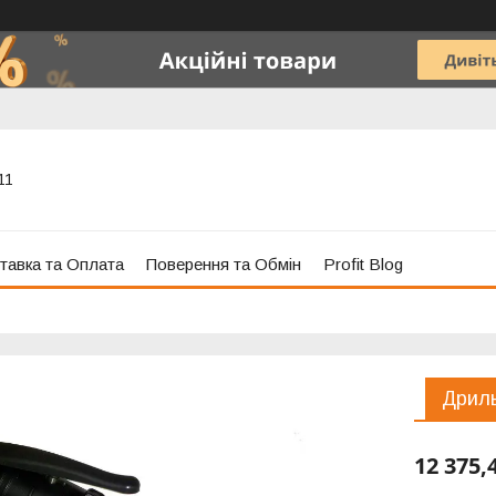
11
тавка та Оплата
Поверення та Обмін
Profit Blog
Дриль
12 375,