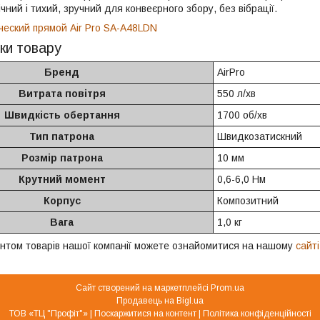
чний і тихий, зручний для конвеєрного збору, без вібрації.
ки товару
Бренд
AirPro
Витрата повітря
550 л/хв
Швидкість обертання
1700 об/хв
Тип патрона
Швидкозатискний
Розмір патрона
10 мм
Крутний момент
0,6-6,0 Нм
Корпус
Композитний
Вага
1,0 кг
нтом товарів нашої компанії можете ознайомитися на нашому
сайті
Сайт створений на маркетплейсі
Prom.ua
Продавець на Bigl.ua
ТОВ «ТЦ "Профіт"» |
Поскаржитися на контент
|
Політика конфіденційності