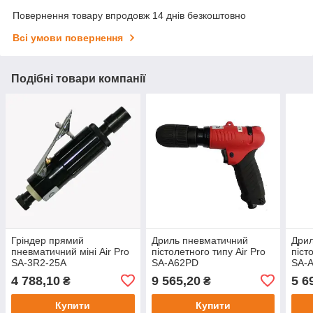
Повернення товару впродовж 14 днів безкоштовно
Всі умови повернення
Подібні товари компанії
Гріндер прямий
Дриль пневматичний
Дрил
пневматичний міні Air Pro
пістолетного типу Air Pro
піст
SA-3R2-25A
SA-A62PD
SA-
4 788,10
9 565,20
5 6
₴
₴
Купити
Купити