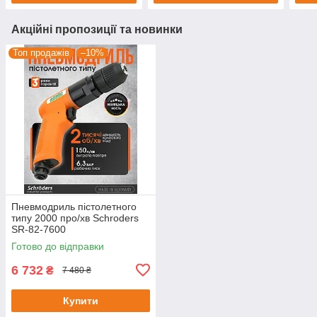
Акційні пропозиції та новинки
Топ продажів
–10%
Пневмодриль пістолетного
типу 2000 про/хв Schroders
SR-82-7600
Готово до відправки
6 732
₴
7 480 ₴
Купити