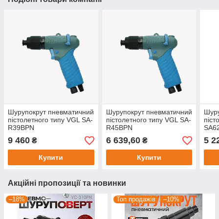
Шурупокрут пневматичний
Шурупокрут пневматичний
Шуру
пістолетного типу VGL SA-
пістолетного типу VGL SA-
піст
R39BPN
R45BPN
SA6
9 460
6 639,60
5 2
₴
₴
Купити
Купити
Акційні пропозиції та новинки
–18%
Топ продажів
–10%