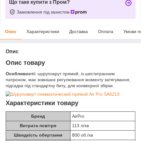
Що таке купити з Пром?
Замовлення під захистом
Опис
Характеристики
Доставка
Оплата
Умови п
Опис
Опис товару
Особливості:
шурупокрут прямий, із шестигранним
патроном, має зовнішнє регулювання моменту затягування,
підсадка під стандартну биту, для конвеєрної збірки.
Характеристики товару
Бренд
AirPro
Витрата повітря
113 л/хв
Швидкість обертання
800 об./хв