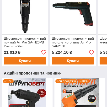
Шурупокрут пневматичний
Шурупокрут пневматичний
Шуру
прямий Air Pro SA-H20PB
пістолетного типу Air Pro
куто
Push-to-Star
SA62101
21 010
5 224,10
5 3
₴
₴
Купити
Купити
Акційні пропозиції та новинки
–18%
Топ продажів
–10%