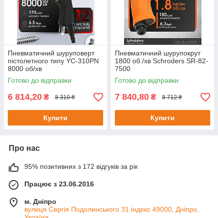
Пневматичний шуруповерт
Пневматичний шурупокрут
пістолетного типу YC-310PN
1800 об./хв Schroders SR-82-
8000 об/хв
7500
Готово до відправки
Готово до відправки
6 814,20
7 840,80
₴
₴
8 310 ₴
8 712 ₴
Купити
Купити
Про нас
95% позитивних з 172 відгуків за рік
Працює з 23.06.2016
м. Дніпро
вулиця Сергія Подолинського 31 індекс 49000, Дніпро,
Україна