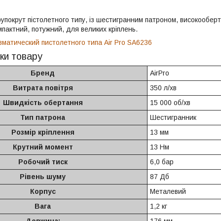
упокрут пістолетного типу, із шестигранним патроном, високооберт
мпактний, потужний, для великих кріплень.
ки товару
Бренд
AirPro
Витрата повітря
350 л/хв
Швидкість обертання
15 000 об/хв
Тип патрона
Шестигранник
Розмір кріплення
13 мм
Крутний момент
13 Нм
Робочий тиск
6,0 бар
Рівень шуму
87 Дб
Корпус
Металевий
Вага
1,2 кг
Довжина:
176 мм