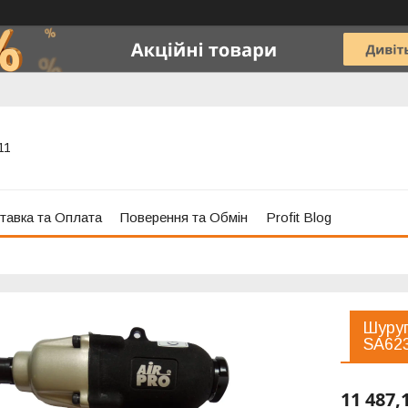
11
тавка та Оплата
Поверення та Обмін
Profit Blog
Шуруп
SA62
11 487,