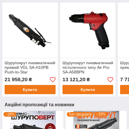
Шурупокрут пневматичний
Шурупокрут пневматичний
Шуру
прямий VGL SA-H10PB
пістолетного типу Air Pro
прям
Push-to-Star
SA-A58BPN
21 958,20
13 121,20
7 7
₴
₴
Купити
Купити
Акційні пропозиції та новинки
–18%
Топ продажів
–10%