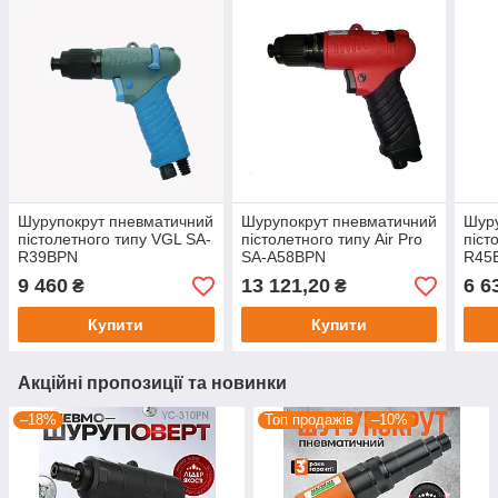
Шурупокрут пневматичний
Шурупокрут пневматичний
Шуру
пістолетного типу VGL SA-
пістолетного типу Air Pro
піст
R39BPN
SA-A58BPN
R45
9 460
13 121,20
6 6
₴
₴
Купити
Купити
Акційні пропозиції та новинки
–18%
Топ продажів
–10%