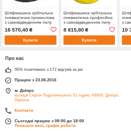
Шліфмашина орбітальна
Шліфмашина орбітальна
Шлі
пневматична промислова
пневматична професійна
пнев
з самовідведенням пилу
з самовідведенням пилу
з са
Air Pro
Air Pro
Air P
16 570,40
8 815,80
10 
₴
₴
Купити
Купити
Про нас
95% позитивних з 172 відгуків за рік
Працює з 23.06.2016
м. Дніпро
вулиця Сергія Подолинського 31 індекс 49000, Дніпро,
Україна
Контакти
Сьогодні працює з 09:00 до 18:00
Показати весь графік роботи