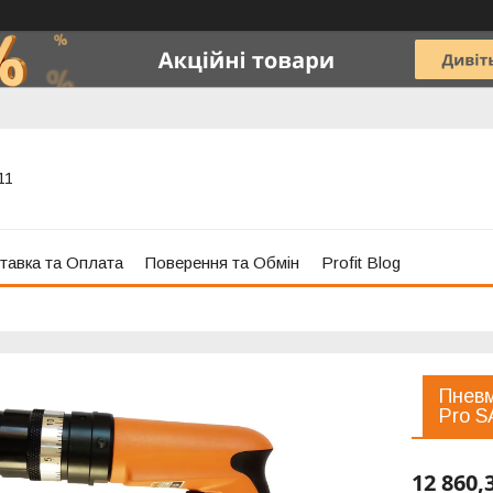
11
тавка та Оплата
Поверення та Обмін
Profit Blog
Пневм
Pro S
12 860,