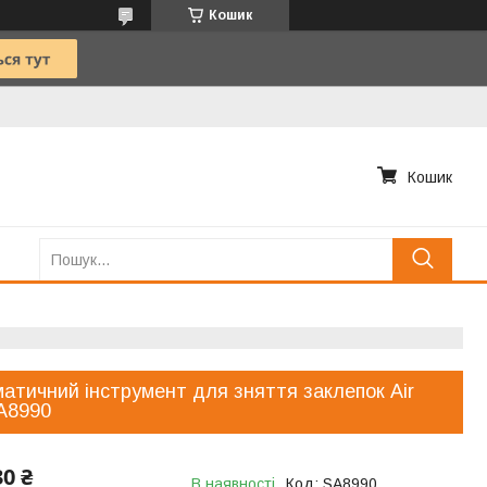
Кошик
Кошик
атичний інструмент для зняття заклепок Air
A8990
30 ₴
В наявності
Код:
SA8990