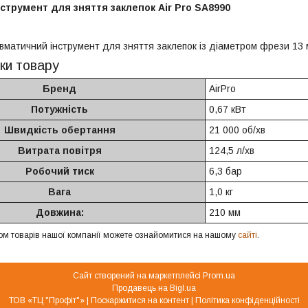
струмент для зняття заклепок Air Pro SA8990
вматичний інструмент для зняття заклепок із діаметром фрези 13 
ки товару
Бренд
AirPro
Потужність
0,67 кВт
Швидкість обертання
21 000 об/хв
Витрата повітря
124,5 л/хв
Робочий тиск
6,3 бар
Вага
1,0 кг
Довжина:
210 мм
ом товарів нашої компанії можете ознайомитися на нашому
сайті
.
Сайт створений на маркетплейсі
Prom.ua
Продавець на Bigl.ua
ТОВ «ТЦ "Профіт"» |
Поскаржитися на контент
|
Політика конфіденційності