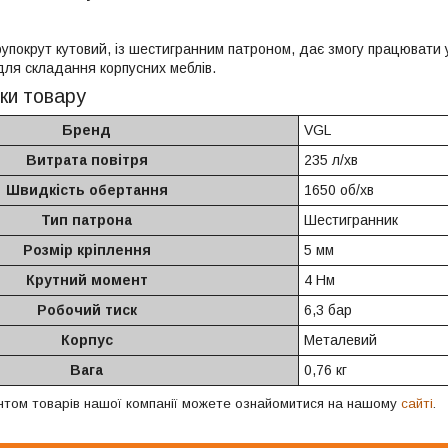
упокрут кутовий, із шестигранним патроном, дає змогу працювати 
для складання корпусних меблів.
ки товару
Бренд
VGL
Витрата повітря
235 л/хв
Швидкість обертання
1650 об/хв
Тип патрона
Шестигранник
Розмір кріплення
5 мм
Крутний момент
4 Нм
Робочий тиск
6,3 бар
Корпус
Металевий
Вага
0,76 кг
нтом товарів нашої компанії можете ознайомитися на нашому
сайті
.