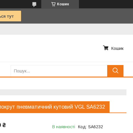
Кошик
Кошик
окрут пневматичний кутовий VGL SA6232
0 ₴
В наявності
Код:
SA6232