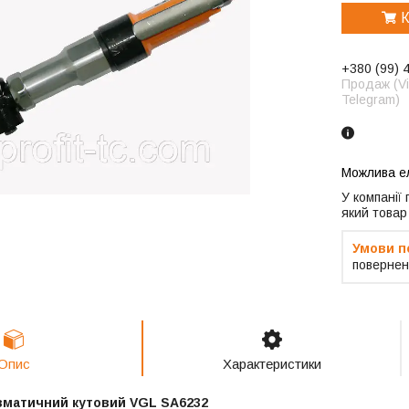
К
+380 (99) 
Продаж (Vi
Telegram)
У компанії
який товар
повернен
Опис
Характеристики
вматичний кутовий VGL SA6232