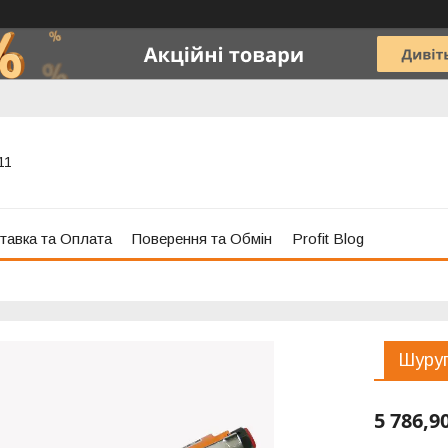
11
тавка та Оплата
Поверення та Обмін
Profit Blog
Шуруп
5 786,9